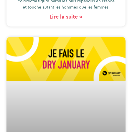
colorectal figure parmi les plus répandus en France
et touche autant les hommes que les femmes.
Lire la suite »