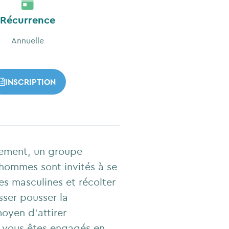
Récurrence
Annuelle
INSCRIPTION
vement, un groupe
 hommes sont invités à se
es masculines et récolter
sser pousser la
oyen d’attirer
ue vous êtes engagés en