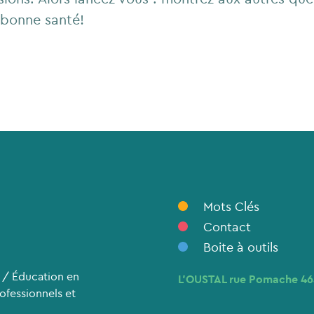
 bonne santé!
Mots Clés
Contact
Boite à outils
 / Éducation en
L’OUSTAL rue Pomache 4
rofessionnels et